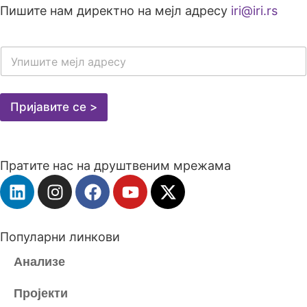
Пишите нам директно на мејл адресу
iri@iri.rs
E
-
M
A
I
Пријавите се >
L
A
D
R
Пратите нас на друштвеним мрежама
E
S
A
*
Популарни линкови
Анализе
Пројекти