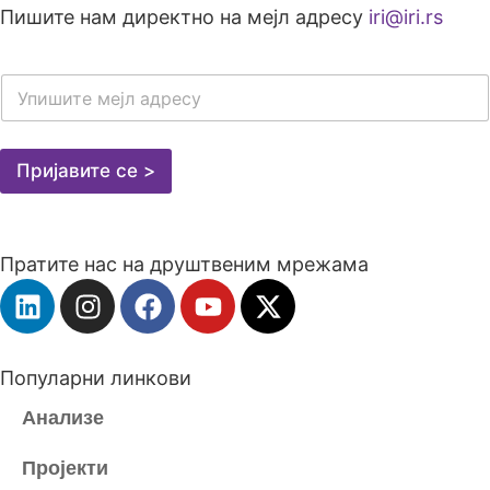
Пишите нам директно на мејл адресу
iri@iri.rs
E
-
M
A
I
Пријавите се >
L
A
D
R
Пратите нас на друштвеним мрежама
E
S
A
*
Популарни линкови
Анализе
Пројекти