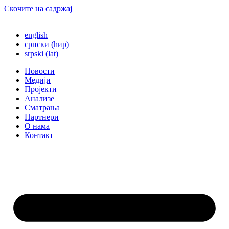
Скочите на садржај
english
српски (ћир)
srpski (lat)
Новости
Медији
Пројекти
Анализе
Сматрања
Партнери
О нама
Контакт