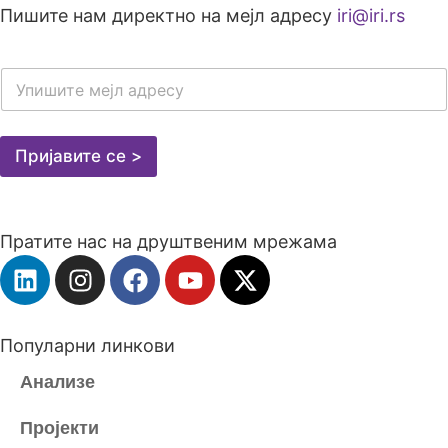
Пишите нам директно на мејл адресу
iri@iri.rs
E
-
M
A
I
Пријавите се >
L
A
D
R
Пратите нас на друштвеним мрежама
E
S
A
*
Популарни линкови
Анализе
Пројекти