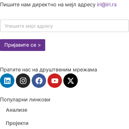
Пишите нам директно на мејл адресу
iri@iri.rs
E
-
M
A
I
Пријавите се >
L
A
D
R
Пратите нас на друштвеним мрежама
E
S
A
*
Популарни линкови
Анализе
Пројекти