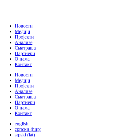
Новости
Медији
Пројекти
Анализе
Сматрања
Партнери
О нама
Контакт
Новости
Медији
Пројекти
Анализе
Сматрања
Партнери
О нама
Контакт
english
српски (ћир)
srpski (lat)