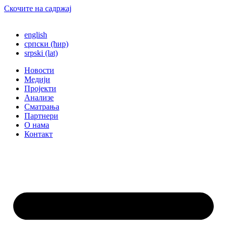
Скочите на садржај
english
српски (ћир)
srpski (lat)
Новости
Медији
Пројекти
Анализе
Сматрања
Партнери
О нама
Контакт