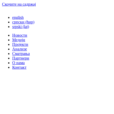
Скочите на садржај
english
српски (ћир)
srpski (lat)
Новости
Медији
Пројекти
Анализе
Сматрања
Партнери
О нама
Контакт