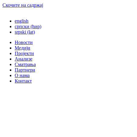
Скочите на садржај
english
српски (ћир)
srpski (lat)
Новости
Медији
Пројекти
Анализе
Сматрања
Партнери
О нама
Контакт