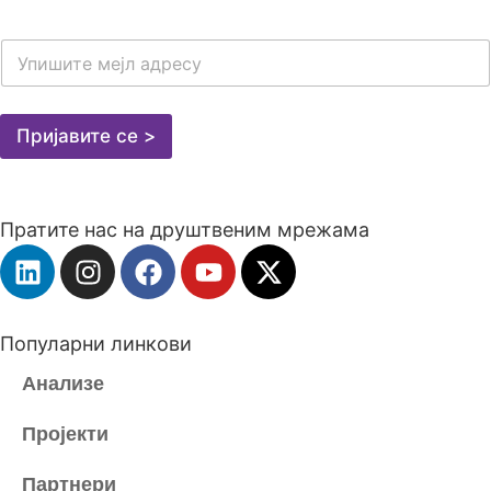
E
-
M
A
I
Пријавите се >
L
A
D
R
Пратите нас на друштвеним мрежама
E
S
A
*
Популарни линкови
Анализе
Пројекти
Партнери