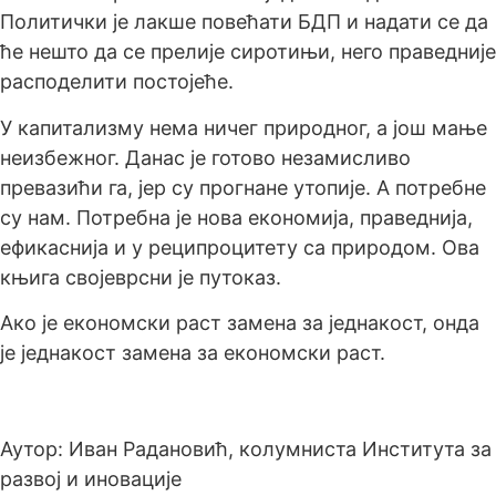
Политички је лакше повећати БДП и надати се да
ће нешто да се прелије сиротињи, него праведније
расподелити постојеће.
У капитализму нема ничег природног, а још мање
неизбежног. Данас је готово незамисливо
превазићи га, јер су прогнане утопије. А потребне
су нам. Потребна је нова економија, праведнија,
ефикаснија и у реципроцитету са природом. Ова
књига својеврсни је путоказ.
Ако је економски раст замена за једнакост, онда
је једнакост замена за економски раст.
Аутор: Иван Радановић, колумниста Института за
развој и иновације