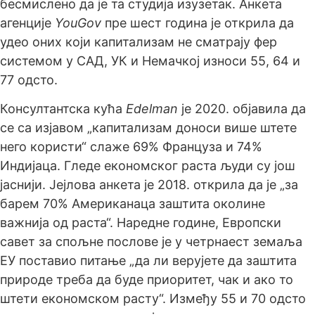
бесмислено да је та студија изузетак. Анкета
агенције
YouGov
пре шест година је открила да
удео оних који капитализам не сматрају фер
системом у САД, УК и Немачкој износи 55, 64 и
77 одсто.
Консултантска кућа
Edelman
је 2020. објавила да
се са изјавом „капитализам доноси више штете
него користи“ слаже 69% Француза и 74%
Индијаца. Гледе економског раста људи су још
јаснији. Јејлова анкета је 2018. открила да је „за
барем 70% Американаца заштита околине
важнија од раста“. Наредне године, Европски
савет за спољне послове је у четрнаест земаља
ЕУ поставио питање „да ли верујете да заштита
природе треба да буде приоритет, чак и ако то
штети економском расту“. Између 55 и 70 одсто