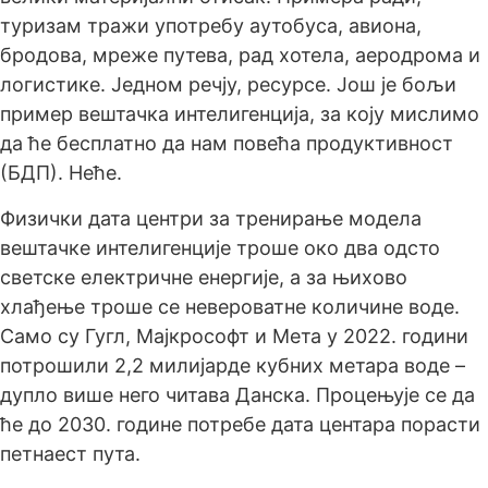
туризам тражи употребу аутобуса, авиона,
бродова, мреже путева, рад хотела, аеродрома и
логистике. Једном речју, ресурсе. Још је бољи
пример вештачка интелигенција, за коју мислимо
да ће бесплатно да нам повећа продуктивност
(БДП). Неће.
Физички дата центри за тренирање модела
вештачке интелигенције троше око два одсто
светске електричне енергије, а за њихово
хлађење троше се невероватне количине воде.
Само су Гугл, Мајкрософт и Мета у 2022. години
потрошили 2,2 милијарде кубних метара воде –
дупло више него читава Данска. Процењује се да
ће до 2030. године потребе дата центара порасти
петнаест пута.