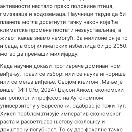
активности нестало преко половине птица,
гмизаваца и водоземаца. Научници тврде да би
планета могла досегнути тачку након које ће
климатске промене постати незаустављиве, a
живот какав знамо немогућ. За милионе он је то
и сада, а број климатских избеглица би до 2050.
могао да премаши милијарду.
Када научни докази противрече доминантном
виђењу, прави се избор: или се наука игнорише
или се мења виђење. Својом књигом „Мање је
више“ (ИП
Clio
, 2024) Џејсон Хикел, економски
антрополог и професор на Аутономном
универзитету у Барселони, одабрао је тежи пут.
Хикел проблематизује императив економског
раста и расветљава његову еколошку и
друштвену погубност. То су две фокалне тачке