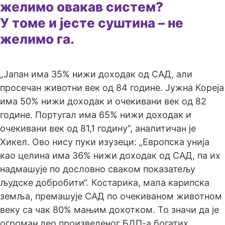
желимо овакав систем?
У томе и јесте суштина – не
желимо га.
„Јапан има 35% нижи доходак од САД, али
просечан животни век од 84 године. Јужна Кореја
има 50% нижи доходак и очекивани век од 82
године. Португал има 65% нижи доходак и
очекивани век од 81,1 годину“, аналитичан је
Хикел. Ово нису пуки изузеци: „Европска унија
као целина има 36% нижи доходак од САД, па их
надмашује по дословно сваком показатељу
људске добробити“. Костарика, мала карипска
земља, премашује САД по очекиваном животном
веку са чак 80% мањим дохотком. То значи да је
огроман део произведеног БДП-а богатих