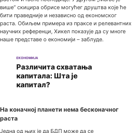
више“ скицира обрисе могућег друштва које ће
бити праведније и независно од економског
раста. Обиљем примера из праксе и релевантних
научних референци, Хикел показује да су многе
наше представе о економији – заблуде.
ЕКОНОМИЈА
Различита схватања
капитала: Шта је
капитал?
На коначној планети нема бесконачног
раста
Једна од њих је да БДП може да се