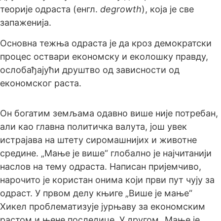
теорије одраста (енгл.
degrowth
), која је све
запаженија.
Основна тежња одраста је да кроз демократски
процес оствари економску и еколошку правду,
ослобађајући друштво од зависности од
економског раста.
Он богатим земљама одавно више није потребан,
али као главна политичка валута, још увек
истрајава на штету сиромашнијих и животне
средине. „Мање је више“ глобално је најчитанији
наслов на тему одраста. Написан пријемчиво,
нарочито је користан онима који први пут чују за
одраст. У првом делу књиге „Више је мање“
Хикел проблематизује јурњаву за економским
растом и њене последице. У другом „Мање је