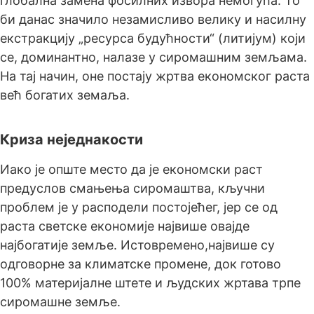
глобална замена фосилних извора немогућа. То
би данас значило незамисливо велику и насилну
екстракцију „ресурса будућности“ (литијум) који
се, доминантно, налазе у сиромашним земљама.
На тај начин, оне постају жртва економског раста
већ богатих земаља.
Криза неједнакости
Иако је опште место да је економски раст
предуслов смањења сиромаштва, кључни
проблем је у расподели постојећег, јер се од
раста светске економије највише овајде
најбогатије земље. Истовремено,највише су
одговорне за климатске промене, док готово
100% материјалне штете и људских жртава трпе
сиромашне земље.