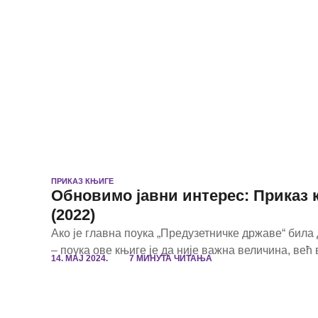
ПРИКАЗ КЊИГЕ
Обновимо јавни интерес: Приказ 
(2022)
Ако је главна поука „Предузетничке државе“ била
– поука ове књиге је да није важна величина, већ 
14. МАЈ 2024.
7 МИНУТА ЧИТАЊА