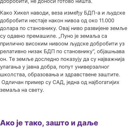
добробити, не доноси готово ништа.
Како Хикел наводи, веза између БДП-а и људске
добробити нестаје након нивоа од око 11.000
долара по становнику. Овај ниво развијене земље
су одавно премашиле. „Пуно је земаља са
прилично високим нивоом људске добробити уз
релативно низак БДП по становнику“, објашњава
он. Те земље доследно показују да су најважнија
улагања у јавна добра, попут универзалног
школства, образовања и здравствене заштите.
Одличан пример су САД, једна од најбогатијих
земаља на свету.
Ако је тако, зашто и даље