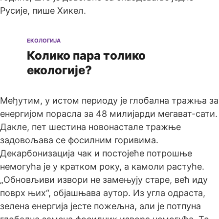
Русије, пише Хикел.
ЕКОЛОГИЈА
Колико пара толико
екологије?
Међутим, у истом периоду је глобална тражња за
енергијом порасла за 48 милијарди мегават-сати.
Дакле, пет шестина новонастале тражње
задовољава се фосилним горивима.
Декарбонизација чак и постојеће потрошње
немогућа је у кратком року, a камоли растуће.
„Обновљиви извори не замењују старе, већ иду
поврх њих“, објашњава аутор. Из угла одраста,
зелена енергија јесте пожељна, али је потпуна