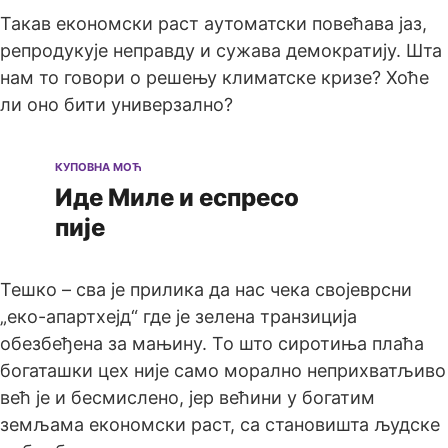
Такав економски раст аутоматски повећава јаз,
репродукује неправду и сужава демократију. Шта
нам то говори о решењу климатске кризе? Хоће
ли оно бити универзално?
КУПОВНА МОЋ
Иде Миле и еспресо
пије
Тешко – сва је прилика да нас чека својеврсни
„еко-апартхејд“ где је зелена транзиција
обезбеђена за мањину. То што сиротиња плаћа
богаташки цех није само морално неприхватљиво
већ је и бесмислено, јер већини у богатим
земљама економски раст, са становишта људске