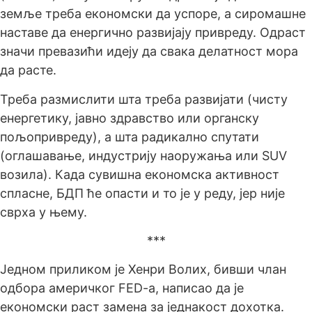
земље треба економски да успоре, а сиромашне
наставе да енергично развијају привреду. Одраст
значи превазићи идеју да свака делатност мора
да расте.
Треба размислити шта треба развијати (чисту
енергетику, јавно здравство или органску
пољопривреду), а шта радикално спутати
(оглашавање, индустрију наоружања или SUV
возила). Када сувишна економска активност
спласне, БДП ће опасти и то је у реду, јер није
сврха у њему.
***
Једном приликом је Хенри Волих, бивши члан
одбора америчког FED-a, написао да је
економски раст замена за једнакост дохотка.