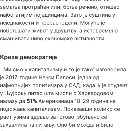
земаља протраћен или, боље речено, отишао
најбогатијим појединцима. Зато је суштина у
неједнакости и прерасподели. Могуће је
побољшати живот у друштву, а истовремено
смањивати ниво економске активности.
Криза демократије
„Ми смо у капитализму и то је тако“ изговорила
је 2017. године Ненси Пелоси, једна од
најмоћнијих политичара у САД, када ју је студент
у Њујорку питао шта мисли о Харвардовом
налазу да
51%
Американаца 18–29 година не
подржава капитализам. Показавши колико се
раст узима здраво за готово, збуњено се
захвалила на питању. Оно би можда и било