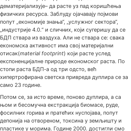
дематеријализује– да расте уз пад коришћења
физичких ресурса. Заблуду ојачавају појмови
попут „економије знања“, „услужног сектора“,
„индустрије 4.0.“ и сличних, који сугеришу да се
БДП ствара из ваздуха. Али не ствара се: свака
економска активност има свој материјални
отисак(
material footprint
) који расте услед
експоненцијалне природе економског раста. По
стопи раста БДП-а од три одсто, већ
хипертрофирана светска привреда дуплира се за
само 23 године.
Потом се, за исто време, поново дуплира, а са
њом и бесомучна екстракција биомасе, руде,
фосилних горива и пратећих нуспојава, попут
депонија на отвореном, токсина у земљишту и
пластике у морима. Године 2000. достигли смо