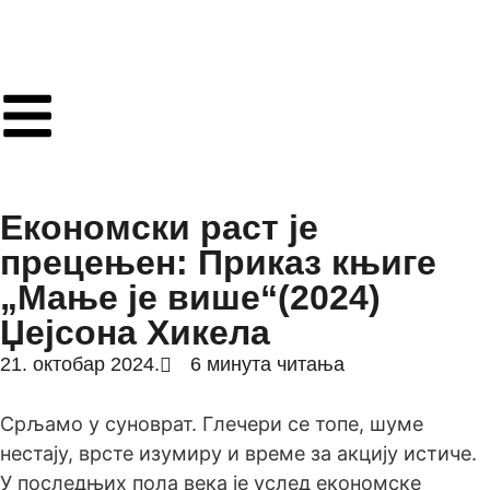
Економски раст је
прецењен: Приказ књиге
„Мање је више“(2024)
Џејсона Хикела
21. октобар 2024.
6 минута читања
Срљамо у суноврат. Глечери се топе, шуме
нестају, врсте изумиру и време за акцију истиче.
У последњих пола века је услед економске