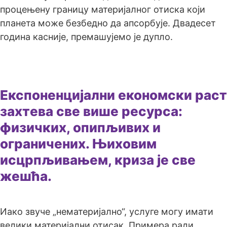
процењену границу материјалног отиска који
планета може безбедно да апсорбује. Двадесет
година касније, премашујемо је дупло.
Експоненцијални економски раст
захтева све више ресурса:
физичких, опипљивих и
ограничених. Њиховим
исцрпљивањем, криза је све
жешћа.
Иако звуче „нематеријално“, услуге могу имати
велики материјални отисак. Примера ради,