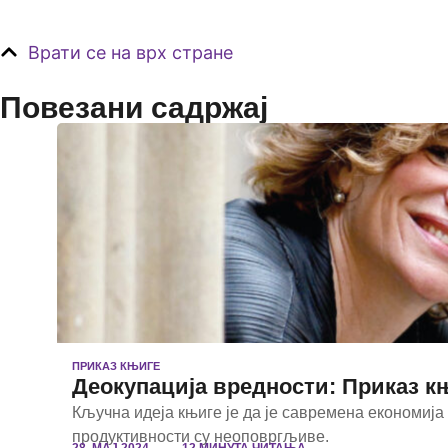
Врати се на врх стране
Повезани садржај
ПРИКАЗ КЊИГЕ
Деокупација вредности: Приказ књи
Кључна идеја књиге је да је савремена економија
продуктивности су неоповргљиве.
28. МАЈ 2024.
12 МИНУТА ЧИТАЊА