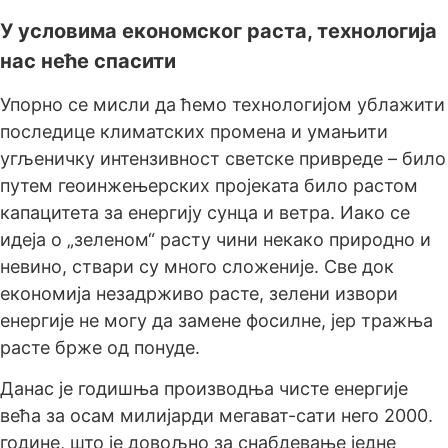
У условима економског раста, технологија
нас неће спасити
Упорно се мисли да ћемо технологијом ублажити
последице климатских промена и умањити
угљеничку интензивност светске привреде – било
путем геоинжењерских пројеката било растом
капацитета за енергију сунца и ветра. Иако се
идеја о „зеленом“ расту чини некако природно и
невино, ствари су много сложеније. Све док
економија незадрживо расте, зелени извори
енергије не могу да замене фосилне, јер тражња
расте брже од понуде.
Данас је годишња производња чисте енергије
већа за осам милијарди мегават-сати него 2000.
године, што је довољно за снабдевање једне