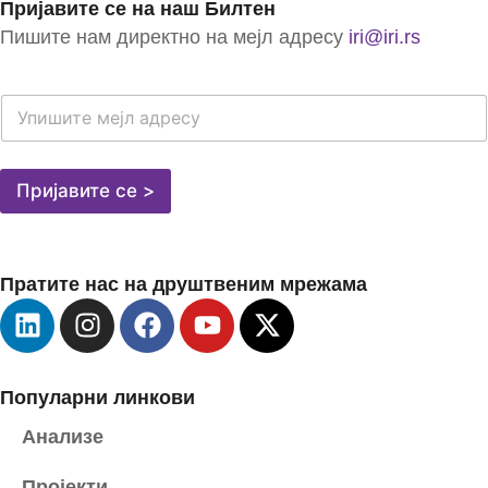
Пријавите се на наш Билтен
Пишите нам директно на мејл адресу
iri@iri.rs
E
-
M
A
I
Пријавите се >
L
A
D
R
Пратите нас на друштвеним мрежама
E
S
A
*
Популарни линкови
Анализе
Пројекти