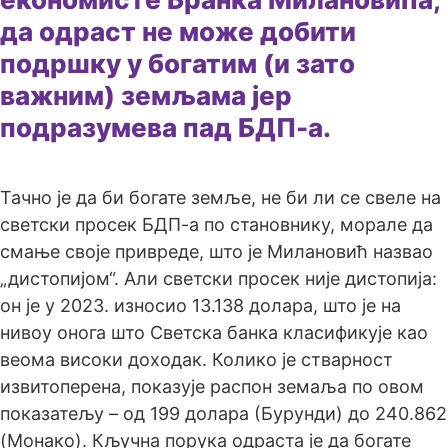
да одраст не може добити
подршку у богатим (и зато
важним) земљама јер
подразумева пад БДП-а.
Тачно је да би богате земље, не би ли се свеле на
светски просек БДП-а по становнику, морале да
смање своје привреде, што је Милановић назвао
„дистопијом“. Али светски просек није дистопија:
он је у 2023. износио 13.138 долара, што је на
нивоу онога што Светска банка класификује као
веома високи доходак. Колико је стварност
извитоперена, показује распон земаља по овом
показатељу – од 199 долара (Бурунди) до 240.862
(Монако). Кључна порука одраста је да богате