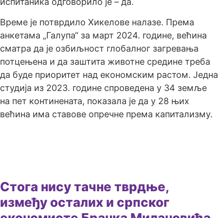
испитаника одговорило је – да.
Време је потврдило Хикелове налазе. Према
анкетама „Галупа“ за март 2024. године, већина
сматра да је озбиљност глобалног загревања
потцењена и да заштита животне средине треба
да буде приоритет над економским растом. Једна
студија из 2023. године спроведена у 34 земље
на пет континената, показала је да у 28 њих
већина има ставове опречне према капитализму.
Стога нису тачне тврдње,
између осталих и српског
економисте Бранка Милановића,