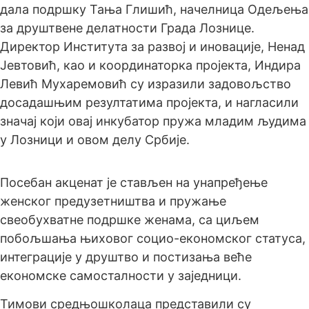
дала подршку Тања Глишић, начелница Одељења
за друштвене делатности Града Лознице.
Директор Института за развој и иновације, Ненад
Јевтовић, као и координаторка пројекта, Индира
Левић Мухаремовић су изразили задовољство
досадашњим резултатима пројекта, и нагласили
значај који овај инкубатор пружа младим људима
у Лозници и овом делу Србије.
Посебан акценат је стављен на унапређење
женског предузетништва и пружање
свеобухватне подршке женама, са циљем
побољшања њиховог социо-економског статуса,
интеграције у друштво и постизања веће
економске самосталности у заједници.
Тимови средњошколаца представили су