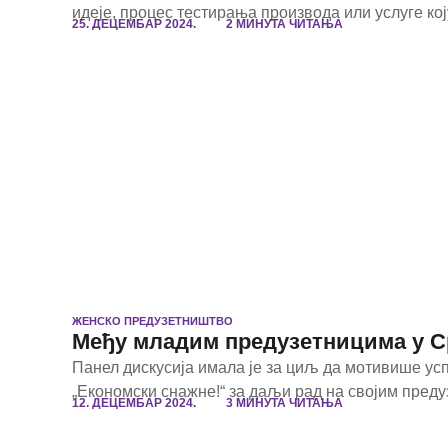
идеје, процес тестирања производа или услуге коју
25. ДЕЦЕМБАР 2024.
2 МИНУТА ЧИТАЊА
ЖЕНСКО ПРЕДУЗЕТНИШТВО
Међу младим предузетницима у Ср
Панел дискусија имала је за циљ да мотивише ус
„Економски снажне!“ за даљи рад на својим преду
12. ДЕЦЕМБАР 2024.
3 МИНУТА ЧИТАЊА