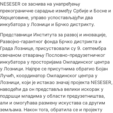
NESESER се заснива на унапређењу
прекограничне сарадње између Србије и Босне и
Херцеговине, управо успостављајући два
инкубатора у Лозници и Брчко дистрикту.
Представници Института за развој и иновације,
Развојно-гарантног фонда Брчко дистрикта и
Града Лознице, присуствовали су 9. септембра
свечаном отварању Пословно-предузетничког
инкубатора у просторијама Омладинског центра
у Лозници. Најпре се присутнима обратио Бојан
Лучић, координатор Омладинског центра у
Лозници, који је истакао значај пројекта NESESER,
наводећи да он представља велики искорак у
подршци младима у области предузетништва,
али и омогућава размену искустава са другим
земљама. Након тога, обратила се и пројекту