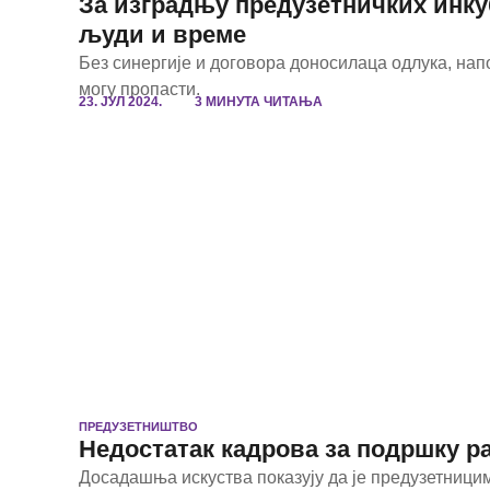
За изградњу предузетничких инку
људи и време
Без синергије и договора доносилаца одлука, на
могу пропасти.
23. ЈУЛ 2024.
3 МИНУТА ЧИТАЊА
ПРЕДУЗЕТНИШТВО
Недостатак кадрова за подршку р
Досадашња искуства показују да је предузетницим