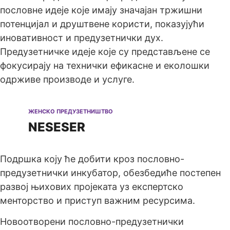
пословне идеје које имају значајан тржишни
потенцијал и друштвене користи, показујући
иновативност и предузетнички дух.
Предузетничке идеје које су представљене се
фокусирају на технички ефикасне и еколошки
одрживе производе и услуге.
ЖЕНСКО ПРЕДУЗЕТНИШТВО
NESESER
Подршка коју ће добити кроз пословно-
предузетнички инкубатор, обезбедиће постепен
развој њихових пројеката уз експертско
менторство и приступ важним ресурсима.
Новоотворени пословно-предузетнички