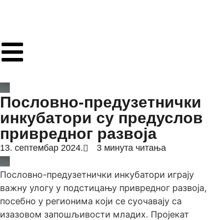
Пословно-предузетнички
инкубатори су предуслов
привредног развоја
13. септембар 2024.
3 минута читања
Пословно-предузетнички инкубатори играју
важну улогу у подстицању привредног развоја,
посебно у регионима који се суочавају са
изазовом запошљивости младих. Пројекат