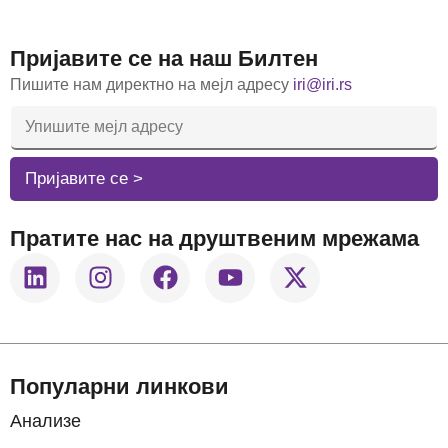
Пријавите се на наш Билтен
Пишите нам директно на мејл адресу
iri@iri.rs
E
-
M
A
Пријавите се >
I
L
A
Пратите нас на друштвеним мрежама
D
R
E
S
A
*
Популарни линкови
Анализе