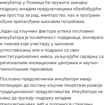
инкубатор у Лозници ће пружити значајну
подршку младим предузетницима обезбеђујући
им простор за рад, менторство, као и програме
обуке прилагођене њиховим потребама.
Један од кључних фактора успеха пословних
инкубатора је посвећеност појединаца, ескперата
и тимова који учествују у њиховом
успостављању али и подршка са свих
институционалних нивоа, укључујући сарадњу са
регионалним иновационим центрима и научно-
технолошким парковима.
Пословно-предузетнички инкубатори имају
потенцијал да постану кључни покретачи развоја
традиционалног предузетништва. Инкубатори не
само да пружају подршку младим
предузетницима, већ и доприносе стварању