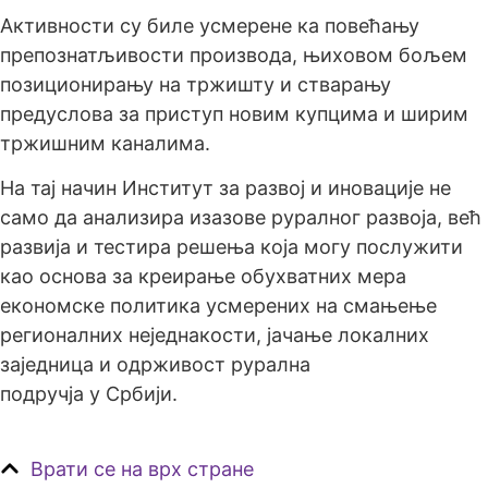
Активности су биле усмерене ка повећању
препознатљивости производа, њиховом бољем
позиционирању на тржишту и стварању
предуслова за приступ новим купцима и ширим
тржишним каналима.
На тај начин Институт за развој и иновације не
само да анализира изазове руралног развоја, већ
развија и тестира решења која могу послужити
као основа за креирање обухватних мера
економске политика усмерених на смањење
регионалних неједнакости, јачање локалних
заједница и одрживост рурална
подручја у Србији.
Врати се на врх стране