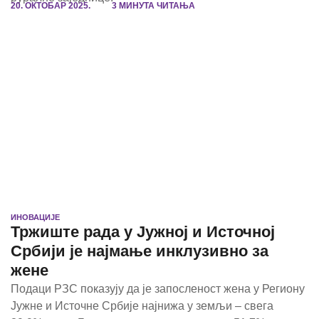
20. ОКТОБАР 2025.
3 МИНУТА ЧИТАЊА
ИНОВАЦИЈЕ
Тржиште рада у Јужној и Источној
Србији је најмање инклузивно за
жене
Подаци РЗС показују да је запосленост жена у Региону
Јужне и Источне Србије најнижа у земљи – свега