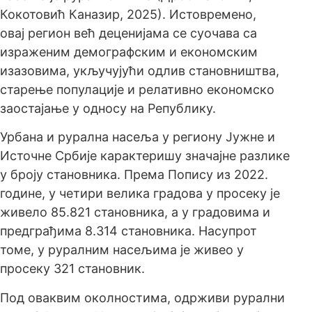
Кокотовић Каназир, 2025). Истовремено,
овај регион већ деценијама се суочава са
израженим демографским и економским
изазовима, укључујући одлив становништва,
старење популације и релативно економско
заостајање у односу на Републику.
Урбана и рурална насеља у региону Јужне и
Источне Србије карактеришу значајне разлике
у броју становника. Према Попису из 2022.
године, у четири велика градова у просеку је
живело 85.821 становника, а у градовима и
предграђима 8.314 становника. Насупрот
томе, у руралним насељима је живео у
просеку 321 становник.
Под оваквим околностима, одрживи рурални