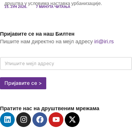
друштва у условима наставка урбанизације.
15. ЈУН 2026.
7 МИНУТА ЧИТАЊА
Пријавите се на наш Билтен
Пишите нам директно на мејл адресу
iri@iri.rs
E
-
M
A
I
Пријавите се >
L
A
D
R
Пратите нас на друштвеним мрежама
E
S
A
*