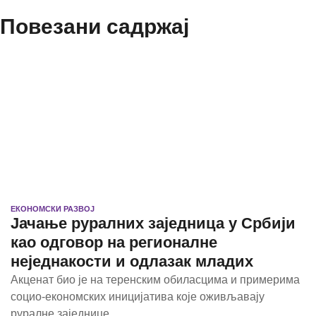
Повезани садржај
ЕКОНОМСКИ РАЗВОЈ
Јачање руралних заједница у Србији
као одговор на регионалне
неједнакости и одлазак младих
Aкценат био је на теренским обиласцима и примерима
социо-економских иницијатива које оживљавају
руралне заједнице.