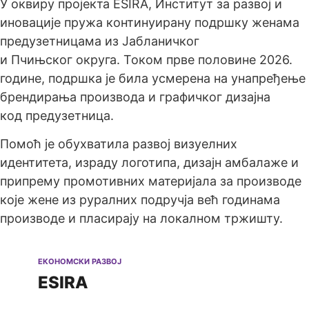
У оквиру пројекта ESIRA, Институт за развој и
иновације пружа континуирану подршку женама
предузетницама из Јабланичког
и Пчињског округа. Током прве половине 2026.
године, подршка је била усмерена на унапређење
брендирања производа и графичког дизајна
код предузетница.
Помоћ је обухватила развој визуелних
идентитета, израду логотипа, дизајн амбалаже и
припрему промотивних материјала за производе
које жене из руралних подручја већ годинама
производе и пласирају на локалном тржишту.
ЕКОНОМСКИ РАЗВОЈ
ESIRA