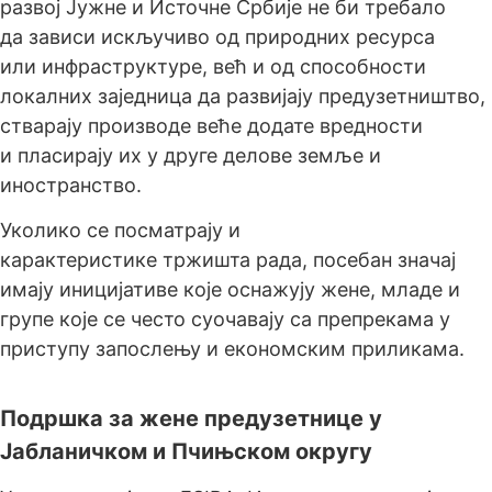
развој Јужне и Источне Србије не би требало
да зависи искључиво од природних ресурса
или инфраструктуре, већ и од способности
локалних заједница да развијају предузетништво,
стварају производе веће додате вредности
и пласирају их у друге делове земље и
иностранство.
Уколико се посматрају и
карактеристике тржишта рада, посебан значај
имају иницијативе које оснажују жене, младе и
групе које се често суочавају са препрекама у
приступу запослењу и економским приликама.
Подршка за жене предузетнице у
Јабланичком и Пчињском округу