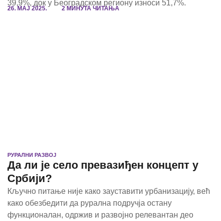
39,9%, док у Београдском региону износи 51,7%.
26. МАЈ 2025.
2 МИНУТА ЧИТАЊА
РУРАЛНИ РАЗВОЈ
Да ли је село превазиђен концепт у
Србији?
Кључно питање није како зауставити урбанизацију, већ
како обезбедити да рурална подручја остану
функционалан, одржив и развојно релевантан део