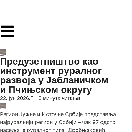
Предузетништво као
инструмент руралног
развоја у Јабланичком
и Пчињском округу
22. јун 2026.
3 минута читања
Регион Јужне и Источне Србије представља
најруралнији регион у Србији – чак 97 одсто
насеља је руралног типа (Дробњаковић,