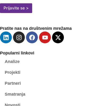
A
I
Prijavite se >
L
A
D
R
Pratite nas na društvenim mrežama
E
S
A
*
Popularni linkovi
Analize
Projekti
Partneri
Smatranja
Novosti