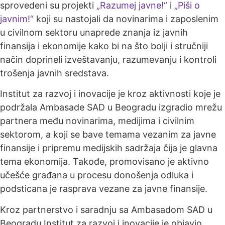
sprovedeni su projekti
„Razumej javne!“
i
„Piši o
javnim!“
koji su nastojali da novinarima i zaposlenim
u civilnom sektoru unaprede znanja iz javnih
finansija i ekonomije kako bi na što bolji i stručniji
način doprineli izveštavanju, razumevanju i kontroli
trošenja javnih sredstava.
Institut za razvoj i inovacije je kroz aktivnosti koje je
podržala Ambasade SAD u Beogradu izgradio mrežu
partnera među novinarima, medijima i civilnim
sektorom, a koji se bave temama vezanim za javne
finansije i pripremu medijskih sadržaja čija je glavna
tema ekonomija. Takođe, promovisano je aktivno
učešće građana u procesu donošenja odluka i
podsticana je rasprava vezane za javne finansije.
Kroz partnerstvo i saradnju sa Ambasadom SAD u
Beogradu Institut za razvoj i inovacije je objavio