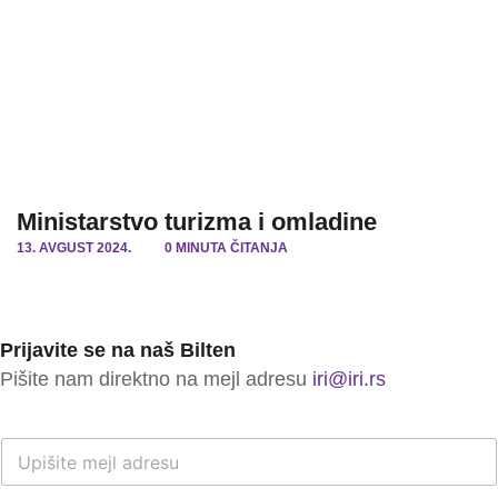
Ministarstvo turizma i omladine
13. AVGUST 2024.
0 MINUTA ČITANJA
Prijavite se na naš Bilten
Pišite nam direktno na mejl adresu
iri@iri.rs
E
-
M