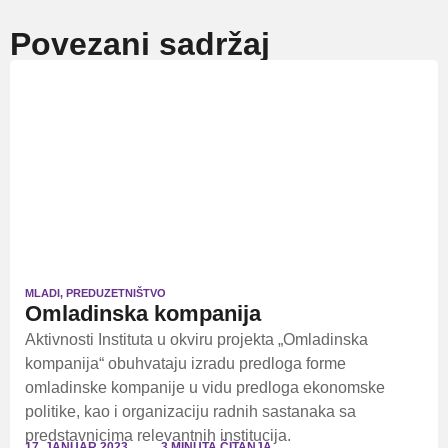
Povezani sadržaj
MLADI
,
PREDUZETNIŠTVO
Omladinska kompanija
Aktivnosti Instituta u okviru projekta „Omladinska
kompanija“ obuhvataju izradu predloga forme
omladinske kompanije u vidu predloga ekonomske
politike, kao i organizaciju radnih sastanaka sa
predstavnicima relevantnih institucija.
17. JANUAR 2023.
3 MINUTA ČITANJA