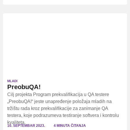
MLADI
PreobuQA!
Cilj projekta Program prekvalifikacija u QA testere
„PreobuQA!“ jeste unapređenje položaja mladih na
tržištu rada kroz prekvalifikacije za zanimanje QA
testera, koje podrazumeva testiranje softvera i kontrolu
kvaliteta.
10. SEPTEMBAR 2023.
4 MINUTA ČITANJA