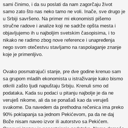
sami činimo, i da su poslati da nam zagorčaju život
samo zato što nas neko tamo ne voli. Inače, sve drugo je
u Srbiji savršeno. Na primer mi ekonomisti pišemo
stručne radove i analize koji ne sadrže opšta mesta i
objavljujemo ih u najboljim svetskim časopisima, i to
nikako ne radimo zbog nove reference i unapređenja
nego svom otečestvu stavljamo na raspolaganje znanje
koje je primenljivo.
Ovako posmatrajući stanje, pre dve godine krenuo sam
sa grupom mladih ekonomista u istraživanje kako bismo
otkrili zašto ljudi napuštaju Srbiju. Krenuli smo od
podataka
.
Kada su podaci u pitanju najbolje je da ne
veruješ nikome, ali da se ponašaš kao da veruješ
svakome. Da navedem da prethodna rečenica ima preko
90% poklapanja sa jednom Pekićevom, pa da ne daj
Bože nisam naveo izvor ili autorstvo sa Pekićem.