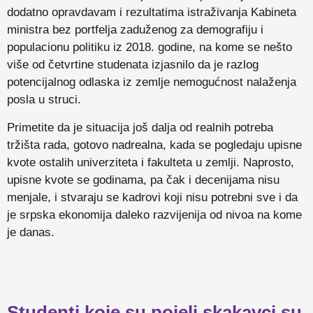
dodatno opravdavam i rezultatima istraživanja Kabineta
ministra bez portfelja zaduženog za demografiju i
populacionu politiku iz 2018. godine, na kome se nešto
više od četvrtine studenata izjasnilo da je razlog
potencijalnog odlaska iz zemlje nemogućnost nalaženja
posla u struci.
Primetite da je situacija još dalja od realnih potreba
tržišta rada, gotovo nadrealna, kada se pogledaju upisne
kvote ostalih univerziteta i fakulteta u zemlji. Naprosto,
upisne kvote se godinama, pa čak i decenijama nisu
menjale, i stvaraju se kadrovi koji nisu potrebni sve i da
je srpska ekonomija daleko razvijenija od nivoa na kome
je danas.
Studenti koje su pojeli skakavci su