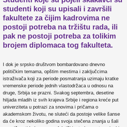
studenti koji su upisali i završili
fakultete za čijim kadrovima ne
postoji potreba na tržištu rada, ili
pak ne postoji potreba za tolikim
brojem diplomaca tog fakulteta.
I dok je srpsko društvom bombardovano dnevno
političkim temama, opštim mestima i zaključcima
istraživača koji za periode posmatranja uzimaju kratke
vremenske periode jednih vlastodržaca u odnosu na
druge, Srbija se prazni. Svakog septembra, desetine
hiljada mladih iz svih krajeva Srbije i regiona kreće put
univerziteta u potrazi za snovima i pričama o
akademskom životu, ne sluteći da postoje velike šanse
da će kroz nekoliko godina svoja stečena znanja u šali