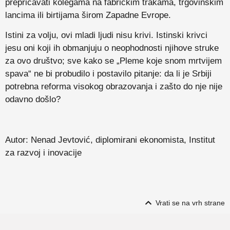
prepričavati kolegama na fabričkim trakama, trgovinskim
lancima ili birtijama širom Zapadne Evrope.
Istini za volju, ovi mladi ljudi nisu krivi. Istinski krivci
jesu oni koji ih obmanjuju o neophodnosti njihove struke
za ovo društvo; sve kako se „Pleme koje snom mrtvijem
spava“ ne bi probudilo i postavilo pitanje: da li je Srbiji
potrebna reforma visokog obrazovanja i zašto do nje nije
odavno došlo?
Autor: Nenad Jevtović, diplomirani ekonomista, Institut
za razvoj i inovacije
Vrati se na vrh strane