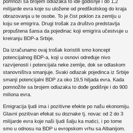
pomnoži sa brojem odlazaka to ide godišnje i do 1,2
milijarde evra koje su uložene od predškolskog do kraja
obrazovanja u te osobe. To je čist poklon za zemlju u
koju se emigrira. Drugi trošak za društvo predstavlja
propuštena šansa da pojedinac koji emigrira učestvuje u
kreiranju BDP-a Srbije.
Da izračunamo ovaj trošak koristili smo koncept
potencijalnog BDP-a, koji u osnovi određuje nivo
razvijenosti i potencijala neke zemlje, dok se odlaskom
stanovništva smanjuje. Svaki odlazak pojedinca iz Srbije
smanji potencijalni BDP za oko 19,5 hiljada evra. Kada
pomnožite sa brojem odlazaka to dođe godišnje i do 900
miliona evra.
Emigracija ljudi ima i pozitivne efekte po našu ekonomiju.
Glavni pozitivan efekat su doznake tj. novac od 2 do 3
milijarde evra koje naši ljudi šalju ka matici, i po tome
smo u odnosu na BDP u evropskom vrhu sa Albanijom.