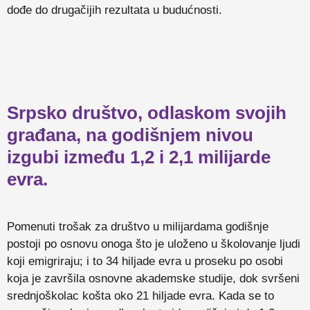
dođe do drugačijih rezultata u budućnosti.
Srpsko društvo, odlaskom svojih
građana, na godišnjem nivou
izgubi između 1,2 i 2,1 milijarde
evra.
Pomenuti trošak za društvo u milijardama godišnje
postoji po osnovu onoga što je uloženo u školovanje ljudi
koji emigriraju; i to 34 hiljade evra u proseku po osobi
koja je završila osnovne akademske studije, dok svršeni
srednjoškolac košta oko 21 hiljade evra. Kada se to