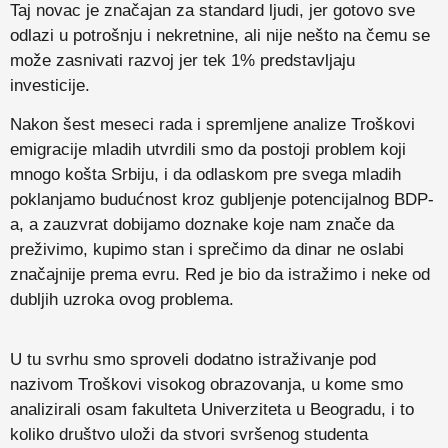
Taj novac je značajan za standard ljudi, jer gotovo sve
odlazi u potrošnju i nekretnine, ali nije nešto na čemu se
može zasnivati razvoj jer tek 1% predstavljaju
investicije.
Nakon šest meseci rada i spremljene analize Troškovi
emigracije mladih utvrdili smo da postoji problem koji
mnogo košta Srbiju, i da odlaskom pre svega mladih
poklanjamo budućnost kroz gubljenje potencijalnog BDP-
a, a zauzvrat dobijamo doznake koje nam znače da
preživimo, kupimo stan i sprečimo da dinar ne oslabi
značajnije prema evru. Red je bio da istražimo i neke od
dubljih uzroka ovog problema.
U tu svrhu smo sproveli dodatno istraživanje pod
nazivom Troškovi visokog obrazovanja, u kome smo
analizirali osam fakulteta Univerziteta u Beogradu, i to
koliko društvo uloži da stvori svršenog studenta