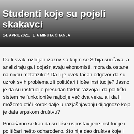
Studenti koje su pojeli
skakavci
14. APRIL 2021.
6 MINUTA ČITANJA
Da li svaki ozbiljan izazov sa kojim se Srbija suočava, a
analiziraju ga i objašnjavaju ekonomisti, mora da ostane
na nivou metafizike? Da li je uvek tačan odgovor da su
uzrok svih problema zli političari i loše institucije? Jasno
je da su institucije presudan faktor razvoja i da politički
sistem ne funkcioniše najbolje već dva veka, ali da li
možemo otići korak dalje u razjašnjavanju dijagnoze koja
je data srpskom društvu?
Ponašamo se kao da su loše uspostavljene institucije i
političari nešto odnarođeno, što nije deo društva koje i