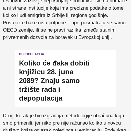
Osnovni izazov je nepostojanje podataka. Nema domaće
a ni strane institucije koja ima precizne podatke o tome
koliko ljudi emigrira iz Srbije ili regiona godišnje.
Postojeće baze nisu potpune – npr. posmatraju se samo
OECD zemlje, ili se ne pravi razlika između stalnih i
privremenih dozvola za boravak u Evropskoj uniji.
DEPOPULACIJA
Koliko će đaka dobiti
knjižicu 28. juna
2089? Znaju samo
tržište rada i
depopulacija
Drugi korak je bio izgradnja metodologije obračuna koju
smo primenili, jer niko pre nije računao koliko u novcu
društvo košta odlazak pojedinca u emigraciju. Podvukao