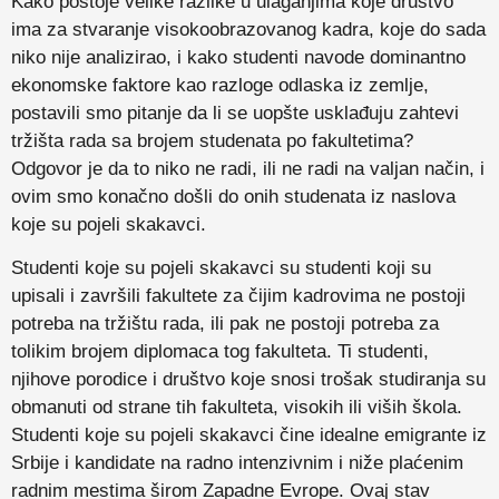
Kako postoje velike razlike u ulaganjima koje društvo
ima za stvaranje visokoobrazovanog kadra, koje do sada
niko nije analizirao, i kako studenti navode dominantno
ekonomske faktore kao razloge odlaska iz zemlje,
postavili smo pitanje da li se uopšte usklađuju zahtevi
tržišta rada sa brojem studenata po fakultetima?
Odgovor je da to niko ne radi, ili ne radi na valjan način, i
ovim smo konačno došli do onih studenata iz naslova
koje su pojeli skakavci.
Studenti koje su pojeli skakavci su studenti koji su
upisali i završili fakultete za čijim kadrovima ne postoji
potreba na tržištu rada, ili pak ne postoji potreba za
tolikim brojem diplomaca tog fakulteta. Ti studenti,
njihove porodice i društvo koje snosi trošak studiranja su
obmanuti od strane tih fakulteta, visokih ili viših škola.
Studenti koje su pojeli skakavci čine idealne emigrante iz
Srbije i kandidate na radno intenzivnim i niže plaćenim
radnim mestima širom Zapadne Evrope. Ovaj stav