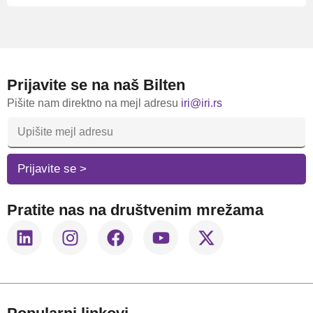
Prijavite se na naš Bilten
Pišite nam direktno na mejl adresu
iri@iri.rs
E
-
M
A
Prijavite se >
I
L
A
Pratite nas na društvenim mrežama
D
R
E
S
A
*