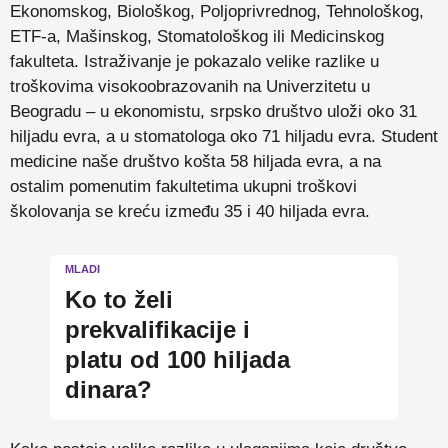
Ekonomskog, Biološkog, Poljoprivrednog, Tehnološkog,
ETF-a, Mašinskog, Stomatološkog ili Medicinskog
fakulteta. Istraživanje je pokazalo velike razlike u
troškovima visokoobrazovanih na Univerzitetu u
Beogradu – u ekonomistu, srpsko društvo uloži oko 31
hiljadu evra, a u stomatologa oko 71 hiljadu evra. Student
medicine naše društvo košta 58 hiljada evra, a na
ostalim pomenutim fakultetima ukupni troškovi
školovanja se kreću između 35 i 40 hiljada evra.
MLADI
Ko to želi
prekvalifikacije i
platu od 100 hiljada
dinara?