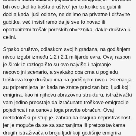
bih ovo „koliko košta društvo“ jer to koliko se gubi ili
dobija kada ljudi odlaze, ne delimo na privatne i državne
gubitke, već insistiramo da je sve to novac ili
oportunitetni trošak poreskih obveznika, dakle društva u
celini.
Srpsko društvo, odlaskom svojih građana, na godišnjem
nivou izgubi između 1,2 i 2,1 milijarde evra. Ovaj raspon
je širok iz razloga što su ovo najviše i najmanje
nepovoljni scenario, a svakako oba crna u pogledu
troškova koje društvo ima na godišnjem nivou. Scenarija
su pripremljena jer kada ne znate precizan broj ljudi koji
emigrira, kao ni njihovu obrazovnu strukturu, istraživački
vam jedino preostaje da izračunate troškove emigracije
pojedinca i na osnovu toga pravite obračun. Ovaj
metodološki pristup je izabran da osigura nepristrasnost,
jer je moguće da se sa saznanjima ili pretpostavkama
drugih istraživača o broju ljudi koji godišnje emigrira